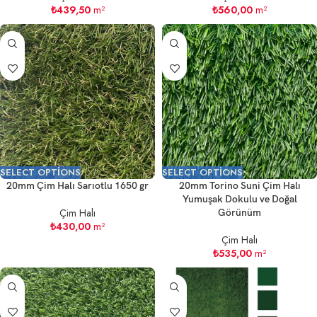
₺
439,50
m²
₺
560,00
m²
SELECT OPTIONS
SELECT OPTIONS
20mm Çim Halı Sarıotlu 1650 gr
20mm Torino Suni Çim Halı
Yumuşak Dokulu ve Doğal
Çim Halı
Görünüm
₺
430,00
m²
Çim Halı
₺
535,00
m²