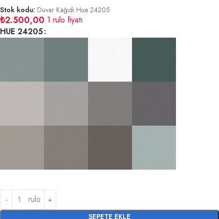
Stok kodu:
Duvar Kağıdı Hue 24205
₺
2.500,00
1 rulo fiyatı
HUE 24205
rulo
SEPETE EKLE