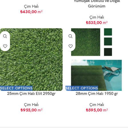
Yumuşak Dokulu ve Doğal
Çim Halı
Görünüm
₺
430,00
m²
Çim Halı
₺
535,00
m²
SELECT OPTIONS
SELECT OPTIONS
25mm Çim Halı Elit 2950gr
28mm Çim Halı 1950 gr
Çim Halı
Çim Halı
₺
955,00
m²
₺
595,00
m²