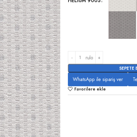
HELİUM 9005
rulo
SEPETE 
WhatsApp ile sipariş ver
Te
Favorilere ekle