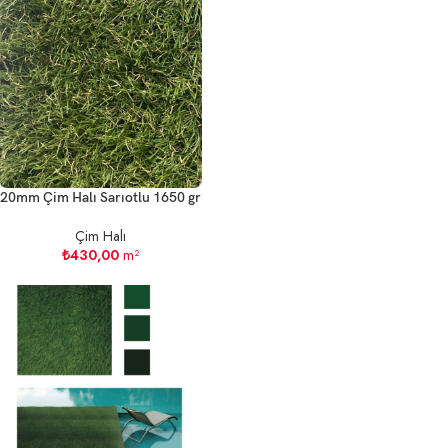
20mm Çim Halı Sarıotlu 1650 gr
Çim Halı
₺
430,00
m²