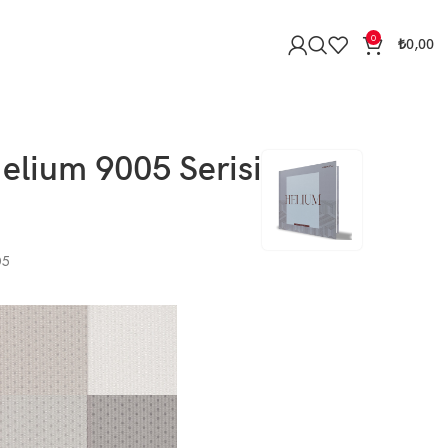
0
₺
0,00
elium 9005 Serisi
05