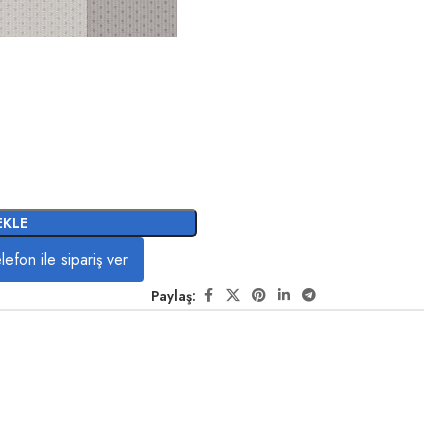
EKLE
lefon ile sipariş ver
Paylaş: