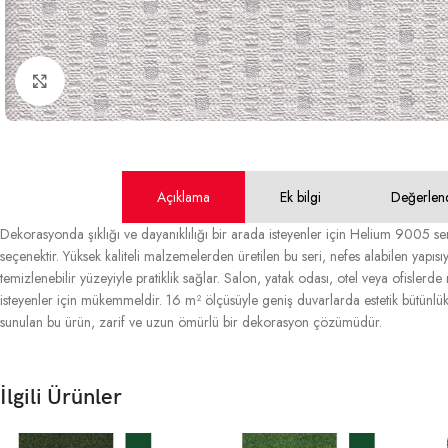
Büyütmek için tıklayın
Açıklama
Ek bilgi
Değerlen
Dekorasyonda şıklığı ve dayanıklılığı bir arada isteyenler için Helium 9005 se
seçenektir. Yüksek kaliteli malzemelerden üretilen bu seri, nefes alabilen yapısıy
temizlenebilir yüzeyiyle pratiklik sağlar. Salon, yatak odası, otel veya ofisler
isteyenler için mükemmeldir. 16 m² ölçüsüyle geniş duvarlarda estetik bütünlü
sunulan bu ürün, zarif ve uzun ömürlü bir dekorasyon çözümüdür.
İlgili Ürünler