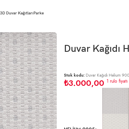
3D Duvar Kağıtları
Parke
Duvar Kağıdı H
Stok kodu:
Duvar Kağıdı Helium 90
₺
3.000,00
1 rulo fiyatı