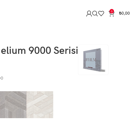
0
₺
0,00
elium 9000 Serisi
00