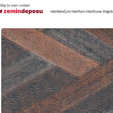
Skip to main content
Halıfleks
Çim Halı
Karo Halı
Duvar Kağıdı
Ana Sayfa
Duvar Kağıdı
Duvar Kağıdı Helium 9000 Serisi