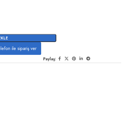
EKLE
lefon ile sipariş ver
Paylaş: