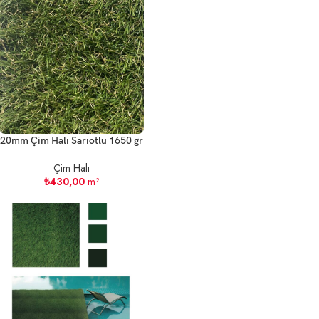
20mm Çim Halı Sarıotlu 1650 gr
Çim Halı
₺
430,00
m²