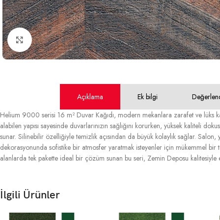
Büyütmek için tıklayın
Açıklama
Ek bilgi
Değerlen
Helium 9000 serisi 16 m² Duvar Kağıdı, modern mekanlara zarafet ve lüks kat
alabilen yapısı sayesinde duvarlarınızın sağlığını korurken, yüksek kaliteli doku
sunar. Silinebilir özelliğiyle temizlik açısından da büyük kolaylık sağlar. Salon, 
dekorasyonunda sofistike bir atmosfer yaratmak isteyenler için mükemmel bir te
alanlarda tek pakette ideal bir çözüm sunan bu seri, Zemin Deposu kalitesiyle 
İlgili Ürünler