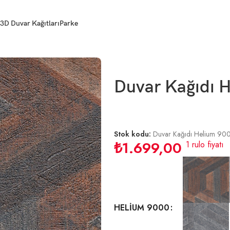
3D Duvar Kağıtları
Parke
Duvar Kağıdı H
Stok kodu:
Duvar Kağıdı Helium 90
₺
1.699,00
1 rulo fiyatı
HELİUM 9000