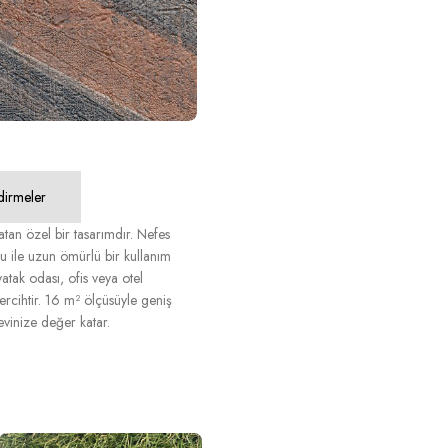
dirmeler
an özel bir tasarımdır. Nefes
su ile uzun ömürlü bir kullanım
yatak odası, ofis veya otel
rcihtir. 16 m² ölçüsüyle geniş
evinize değer katar.