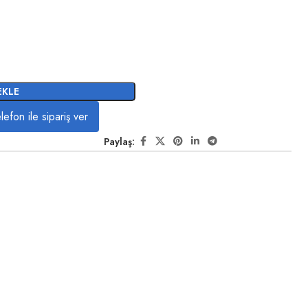
EKLE
lefon ile sipariş ver
Paylaş: