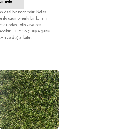
dirmeler
 özel bir tasarımdır. Nefes
su ile uzun ömürlü bir kullanım
yatak odası, ofis veya otel
rcihtir. 10 m² ölçüsüyle geniş
evinize değer katar.