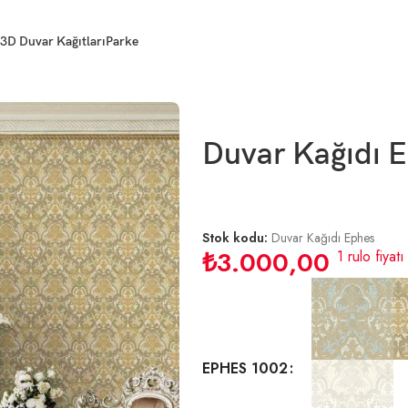
3D Duvar Kağıtları
Parke
Duvar Kağıdı E
Stok kodu:
Duvar Kağıdı Ephes
₺
3.000,00
1 rulo fiyatı
EPHES 1002