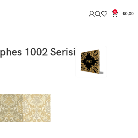
0
₺
0,00
phes 1002 Serisi