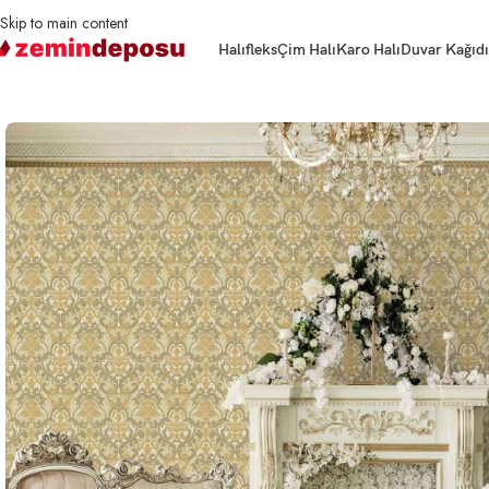
Skip to main content
Halıfleks
Çim Halı
Karo Halı
Duvar Kağıdı
Ana Sayfa
Duvar Kağıdı
Duvar Kağıdı Ephes 1002 Serisi