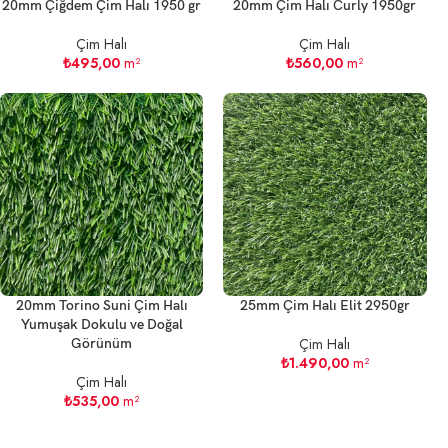
20mm Çiğdem Çim Halı 1950 gr
20mm Çim Halı Curly 1950gr
Çim Halı
Çim Halı
₺
495,00
m²
₺
560,00
m²
20mm Torino Suni Çim Halı
25mm Çim Halı Elit 2950gr
Yumuşak Dokulu ve Doğal
Çim Halı
Görünüm
₺
1.490,00
m²
Çim Halı
₺
535,00
m²