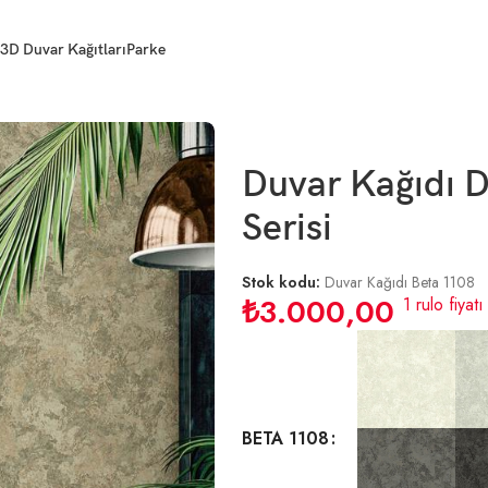
3D Duvar Kağıtları
Parke
Duvar Kağıdı 
Serisi
Stok kodu:
Duvar Kağıdı Beta 1108
₺
3.000,00
1 rulo fiyatı
BETA 1108