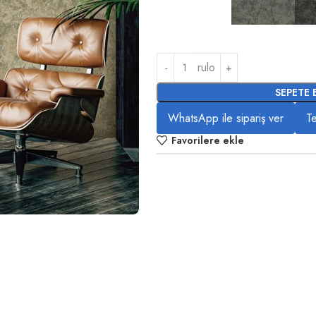
rulo
SEPETE 
WhatsApp ile sipariş ver
Te
Favorilere ekle