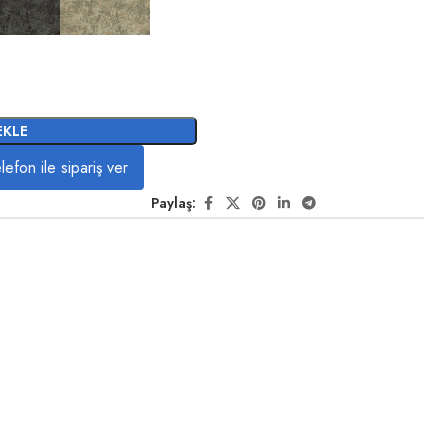
EKLE
lefon ile sipariş ver
Paylaş: