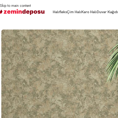
Skip to main content
Halıfleks
Çim Halı
Karo Halı
Duvar Kağıdı
Ana Sayfa
Duvar Kağıdı
Duvar Kağıdı Dokulu Beta 1108 Serisi