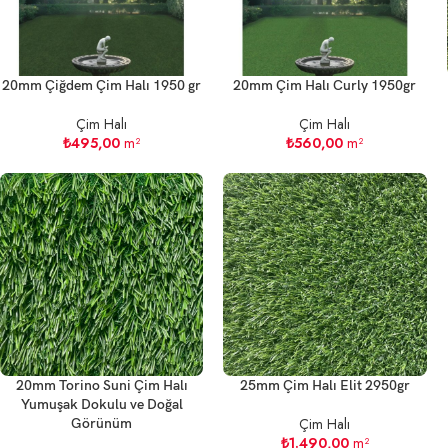
20mm Çiğdem Çim Halı 1950 gr
20mm Çim Halı Curly 1950gr
Çim Halı
Çim Halı
₺
495,00
m²
₺
560,00
m²
20mm Torino Suni Çim Halı
25mm Çim Halı Elit 2950gr
Yumuşak Dokulu ve Doğal
Çim Halı
Görünüm
₺
1.490,00
m²