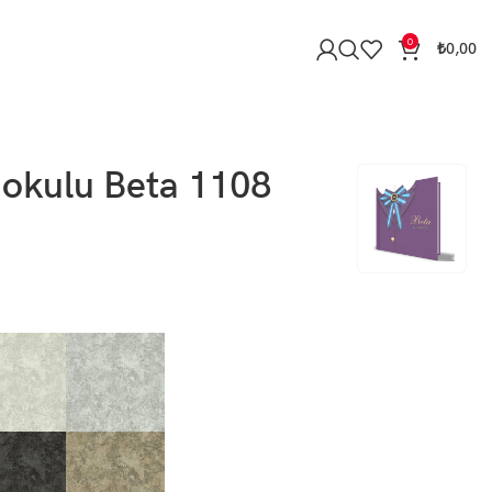
0
₺
0,00
Dokulu Beta 1108