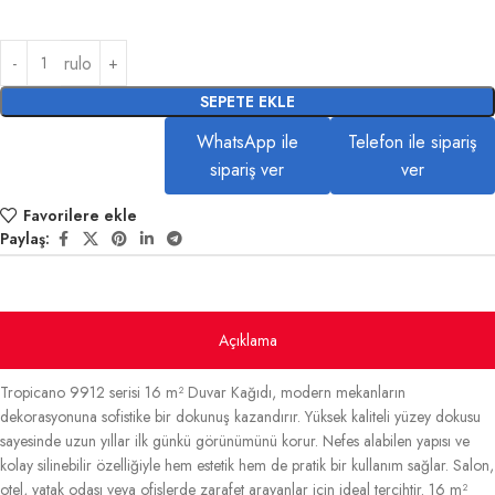
rulo
SEPETE EKLE
WhatsApp ile
Telefon ile sipariş
sipariş ver
ver
Favorilere ekle
Paylaş:
Açıklama
Tropicano 9912 serisi 16 m² Duvar Kağıdı, modern mekanların
dekorasyonuna sofistike bir dokunuş kazandırır. Yüksek kaliteli yüzey dokusu
sayesinde uzun yıllar ilk günkü görünümünü korur. Nefes alabilen yapısı ve
kolay silinebilir özelliğiyle hem estetik hem de pratik bir kullanım sağlar. Salon,
otel, yatak odası veya ofislerde zarafet arayanlar için ideal tercihtir. 16 m²