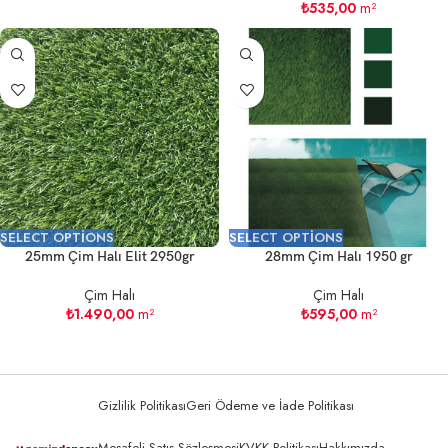
₺
535,00
m²
SELECT OPTIONS
SELECT OPTIONS
25mm Çim Halı Elit 2950gr
28mm Çim Halı 1950 gr
Çim Halı
Çim Halı
₺
1.490,00
m²
₺
595,00
m²
Gizlilik Politikası
Geri Ödeme ve İade Politikası
Mesafeli Satış Sözleşmesi
KVKK Politikası
Hakkımızda