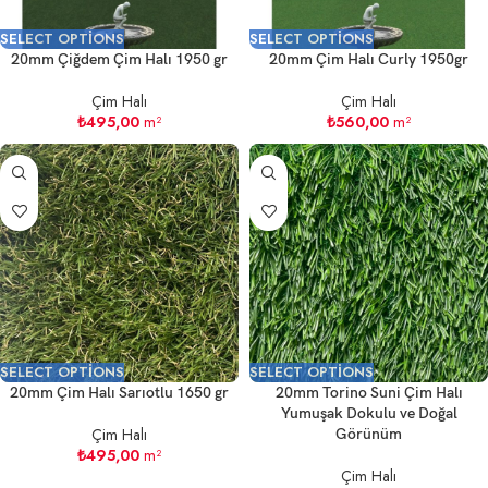
SELECT OPTIONS
SELECT OPTIONS
20mm Çiğdem Çim Halı 1950 gr
20mm Çim Halı Curly 1950gr
Çim Halı
Çim Halı
₺
495,00
m²
₺
560,00
m²
SELECT OPTIONS
SELECT OPTIONS
20mm Çim Halı Sarıotlu 1650 gr
20mm Torino Suni Çim Halı
Yumuşak Dokulu ve Doğal
Çim Halı
Görünüm
₺
495,00
m²
Çim Halı