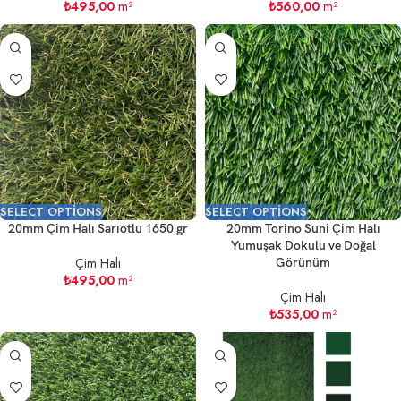
₺
495,00
m²
₺
560,00
m²
SELECT OPTIONS
SELECT OPTIONS
20mm Çim Halı Sarıotlu 1650 gr
20mm Torino Suni Çim Halı
Yumuşak Dokulu ve Doğal
Çim Halı
Görünüm
₺
495,00
m²
Çim Halı
₺
535,00
m²