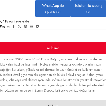
WhatsApp ile
Telefon ile sipariş
sipariş ver
ver
Favorilere ekle
Paylaş:
Açıklama
Tropicano 9906 serisi 16 m² Duvar Kağıdı, modern mekanlara zarafet ve
lüks katan özel bir tasarımdır. Nefes alabilen yapısı sayesinde duvarlarınızın
sağlığını korurken, yüksek kaliteli dokusu ile uzun ömürlü bir kullanım sunar.
Silinebilir özelliğiyle temizlik açısından da büyük kolaylık sağlar. Salon, yatak
odası, ofis veya otel dekorasyonunda sofistike bir atmosfer yaratmak isteyenler
için mükemmel bir tercihtir. 16 m² ölçüsüyle geniş alanlarda tek pakette ideal
bir çözüm sunan bu seri, Zemin Deposu kalitesiyle evinize değer katar.