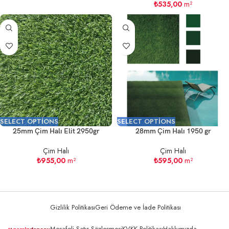
₺
535,00
m²
SELECT OPTIONS
SELECT OPTIONS
25mm Çim Halı Elit 2950gr
28mm Çim Halı 1950 gr
Çim Halı
Çim Halı
₺
955,00
m²
₺
595,00
m²
Gizlilik Politikası
Geri Ödeme ve İade Politikası
Mesafeli Satış Sözleşmesi
KVKK Politikası
Hakkımızda