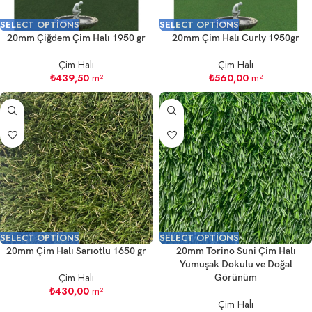
SELECT OPTIONS
SELECT OPTIONS
20mm Çiğdem Çim Halı 1950 gr
20mm Çim Halı Curly 1950gr
Çim Halı
Çim Halı
₺
439,50
m²
₺
560,00
m²
SELECT OPTIONS
SELECT OPTIONS
20mm Çim Halı Sarıotlu 1650 gr
20mm Torino Suni Çim Halı
Yumuşak Dokulu ve Doğal
Çim Halı
Görünüm
₺
430,00
m²
Çim Halı