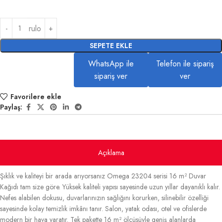
rulo
SEPETE EKLE
WhatsApp ile
Telefon ile sipariş
sipariş ver
ver
Favorilere ekle
Paylaş:
Açıklama
Şıklık ve kaliteyi bir arada arıyorsanız Omega 23204 serisi 16 m² Duvar
Kağıdı tam size göre. Yüksek kaliteli yapısı sayesinde uzun yıllar dayanıklı kalır.
Nefes alabilen dokusu, duvarlarınızın sağlığını korurken, silinebilir özelliği
sayesinde kolay temizlik imkânı tanır. Salon, yatak odası, otel ve ofislerde
modern bir hava yaratır. Tek pakette 16 m² ölçüsüyle geniş alanlarda