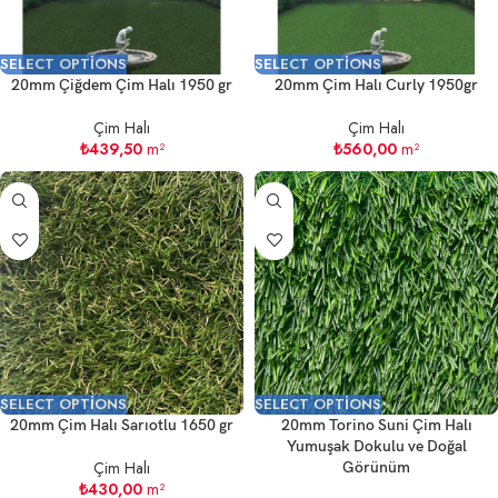
SELECT OPTIONS
SELECT OPTIONS
20mm Çiğdem Çim Halı 1950 gr
20mm Çim Halı Curly 1950gr
Çim Halı
Çim Halı
₺
439,50
m²
₺
560,00
m²
SELECT OPTIONS
SELECT OPTIONS
20mm Çim Halı Sarıotlu 1650 gr
20mm Torino Suni Çim Halı
Yumuşak Dokulu ve Doğal
Çim Halı
Görünüm
₺
430,00
m²