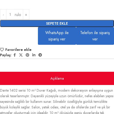
rulo
SEPETE EKLE
WhatsApp ile
Telefon ile sipariş
sipariş ver
ver
Favorilere ekle
Paylaş:
Açıklama
Dante 1402 serisi 10 m² Duvar Kağıdı, modern dekorasyon anlayışına uygun
olarak tasarlanmıştır. Dayanıklı yüzeyiyle uzun ömürlüdür, nefes alabilen yapısı
sayesinde sağlıklı bir kullanım sunar. Silinebilir özelliğiyle günlük temizlikte
büyük kolaylık sağlar. Salon, yatak odası, otel ya da ofislerde zarif ve şık bir
atmosfer oluşturmak için idealdir. 10 m² ölçüsüyle geniş duvarlarda tek