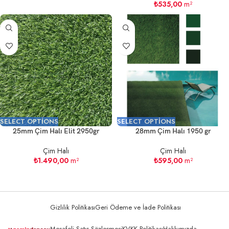
₺
535,00
m²
SELECT OPTIONS
SELECT OPTIONS
25mm Çim Halı Elit 2950gr
28mm Çim Halı 1950 gr
Çim Halı
Çim Halı
₺
1.490,00
m²
₺
595,00
m²
Gizlilik Politikası
Geri Ödeme ve İade Politikası
Mesafeli Satış Sözleşmesi
KVKK Politikası
Hakkımızda