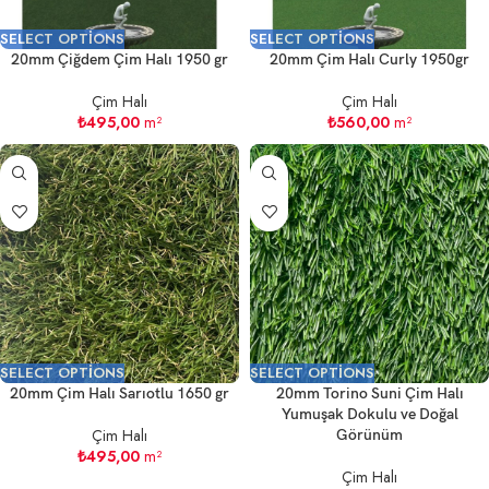
SELECT OPTIONS
SELECT OPTIONS
20mm Çiğdem Çim Halı 1950 gr
20mm Çim Halı Curly 1950gr
Çim Halı
Çim Halı
₺
495,00
m²
₺
560,00
m²
SELECT OPTIONS
SELECT OPTIONS
20mm Çim Halı Sarıotlu 1650 gr
20mm Torino Suni Çim Halı
Yumuşak Dokulu ve Doğal
Çim Halı
Görünüm
₺
495,00
m²
Çim Halı