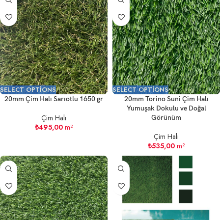
SELECT OPTIONS
SELECT OPTIONS
20mm Çim Halı Sarıotlu 1650 gr
20mm Torino Suni Çim Halı
Yumuşak Dokulu ve Doğal
Çim Halı
Görünüm
₺
495,00
m²
Çim Halı
₺
535,00
m²