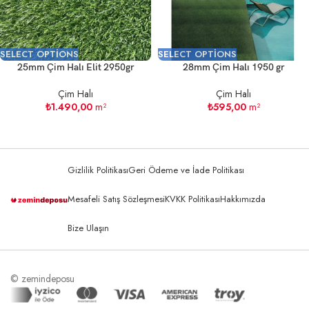
SELECT OPTIONS
SELECT OPTIONS
25mm Çim Halı Elit 2950gr
28mm Çim Halı 1950 gr
Çim Halı
Çim Halı
₺
1.490,00
m²
₺
595,00
m²
Gizlilik Politikası
Geri Ödeme ve İade Politikası
Mesafeli Satış Sözleşmesi
KVKK Politikası
Hakkımızda
Bize Ulaşın
© zemindeposu