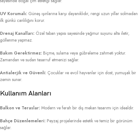
sayesinde doğal çim estetiği sağlar.
UV Korumalı:
Güneş ışınlarına karşı dayanıklıdır, rengi uzun yıllar solmadan
ilk günkü canlılığını korur.
Drenaj Kanalları:
Özel taban yapısı sayesinde yağmur suyunu alta iletir,
göllenme yapmaz.
Bakım Gerektirmez:
Biçme, sulama veya gübreleme zahmeti yoktur.
Zamandan ve sudan tasarruf etmenizi sağlar.
Antialerjik ve Güvenli:
Çocuklar ve evcil hayvanlar için dost, yumuşak bir
zemin sunar.
Kullanım Alanları
Balkon ve Teraslar:
Modern ve ferah bir dış mekan tasarımı için idealdir.
Bahçe Düzenlemeleri:
Peyzaj projelerinde estetik ve temiz bir görünüm
sağlar.