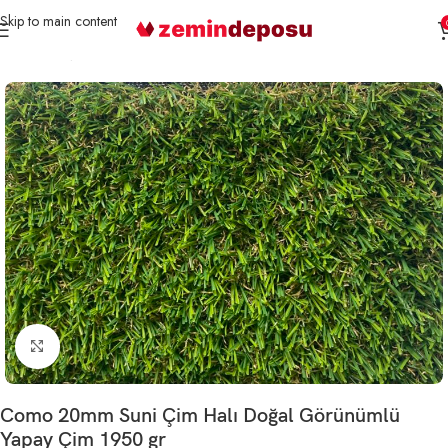
Skip to main content
Ana Sayfa
Çim Halı
Büyütmek için tıklayın
Como 20mm Suni Çim Halı Doğal Görünümlü
Yapay Çim 1950 gr