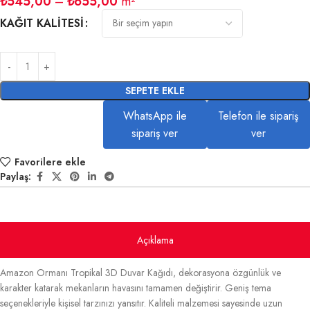
₺
545,00
–
₺
655,00
m²
KAĞIT KALITESI
SEPETE EKLE
WhatsApp ile
Telefon ile sipariş
sipariş ver
ver
Favorilere ekle
Paylaş:
Açıklama
Amazon Ormanı Tropikal 3D Duvar Kağıdı, dekorasyona özgünlük ve
karakter katarak mekanların havasını tamamen değiştirir. Geniş tema
seçenekleriyle kişisel tarzınızı yansıtır. Kaliteli malzemesi sayesinde uzun