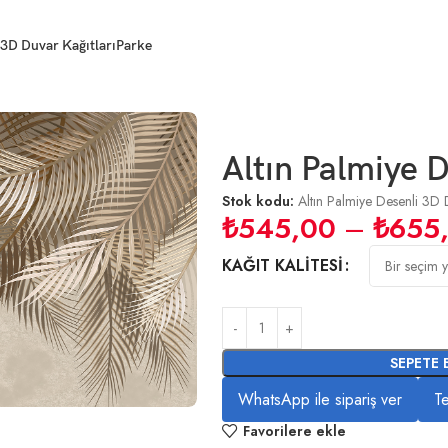
3D Duvar Kağıtları
Parke
3D Duvar Kağıdı
Altın Palmiye 
Stok kodu:
Altın Palmiye Desenli 3D 
₺
545,00
–
₺
655
KAĞIT KALITESI
SEPETE 
WhatsApp ile sipariş ver
Te
Favorilere ekle