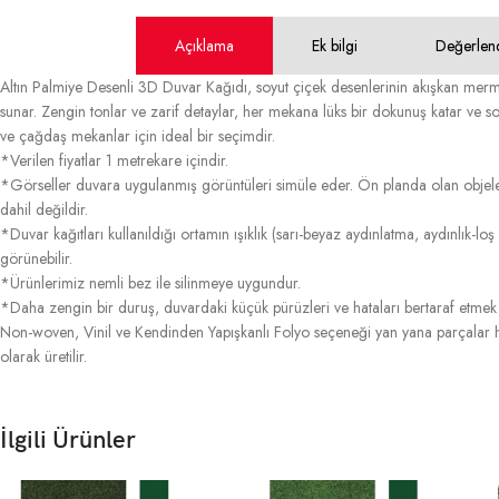
Açıklama
Ek bilgi
Değerlen
Altın Palmiye Desenli 3D Duvar Kağıdı, soyut çiçek desenlerinin akışkan merme
sunar. Zengin tonlar ve zarif detaylar, her mekana lüks bir dokunuş katar ve so
ve çağdaş mekanlar için ideal bir seçimdir.
*Verilen fiyatlar 1 metrekare içindir.
*Görseller duvara uygulanmış görüntüleri simüle eder. Ön planda olan objele
dahil değildir.
*Duvar kağıtları kullanıldığı ortamın ışıklık (sarı-beyaz aydınlatma, aydınlık-lo
görünebilir.
*Ürünlerimiz nemli bez ile silinmeye uygundur.
*Daha zengin bir duruş, duvardaki küçük pürüzleri ve hataları bertaraf etmek iç
Non-woven, Vinil ve Kendinden Yapışkanlı Folyo seçeneği yan yana parçalar ha
olarak üretilir.
İlgili Ürünler