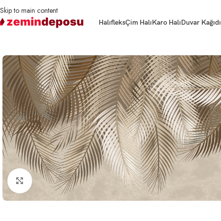
Skip to main content
Halıfleks
Çim Halı
Karo Halı
Duvar Kağıdı
Ana Sayfa
3D Duvar Kağıtları
Tüy ve Yaprak Desenli
Altın Palmiye Desenli 
Büyütmek için tıklayın