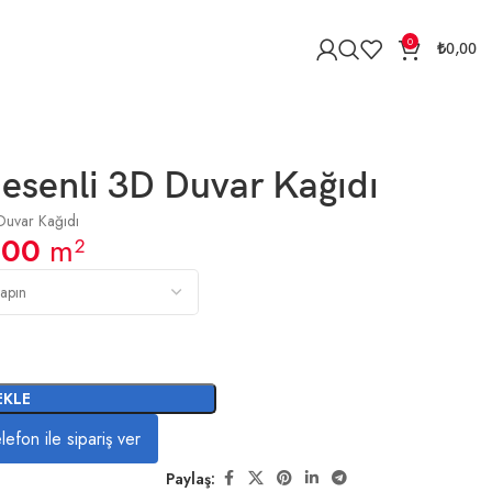
0
₺
0,00
Desenli 3D Duvar Kağıdı
Duvar Kağıdı
,00
m²
EKLE
lefon ile sipariş ver
Paylaş: