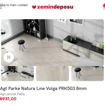
Skip to main content
Ana Sayfa
Parke
Laminat Parke
Büyütmek için tıklayın
Agt Parke Natura Lıne Volga PRK503 8mm
Agt Laminat Parke
₺
951,00