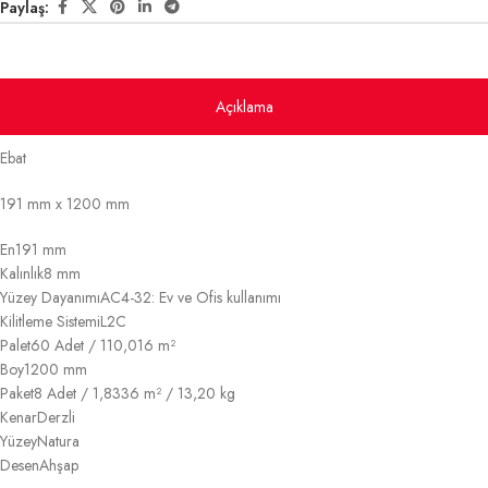
Paylaş:
Açıklama
Ebat
191 mm x 1200 mm
En
191 mm
Kalınlık
8 mm
Yüzey Dayanımı
AC4-32: Ev ve Ofis kullanımı
Kilitleme Sistemi
L2C
Palet
60 Adet / 110,016 m²
Boy
1200 mm
Paket
8 Adet / 1,8336 m² / 13,20 kg
Kenar
Derzli
Yüzey
Natura
Desen
Ahşap