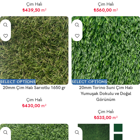
Çim Halı
Çim Halı
₺
439,50
m²
₺
560,00
m²
SELECT OPTIONS
SELECT OPTIONS
20mm Çim Halı Sarıotlu 1650 gr
20mm Torino Suni Çim Halı
Yumuşak Dokulu ve Doğal
Çim Halı
Görünüm
₺
430,00
m²
Çim Halı
₺
535,00
m²