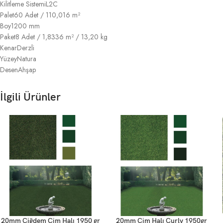
Kilitleme Sistemi
L2C
Palet
60 Adet / 110,016 m²
Boy
1200 mm
Paket
8 Adet / 1,8336 m² / 13,20 kg
Kenar
Derzli
Yüzey
Natura
Desen
Ahşap
İlgili Ürünler
20mm Çiğdem Çim Halı 1950 gr
20mm Çim Halı Curly 1950gr