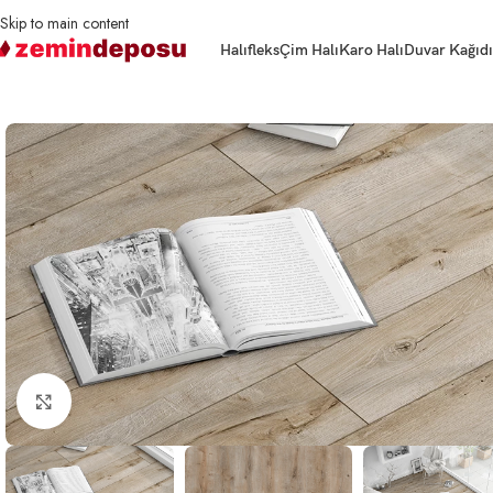
Skip to main content
Halıfleks
Çim Halı
Karo Halı
Duvar Kağıdı
Ana Sayfa
Parke
Laminat Parke
Agt Parke Natura Lıne Meriç PRK 506 8m
Büyütmek için tıklayın