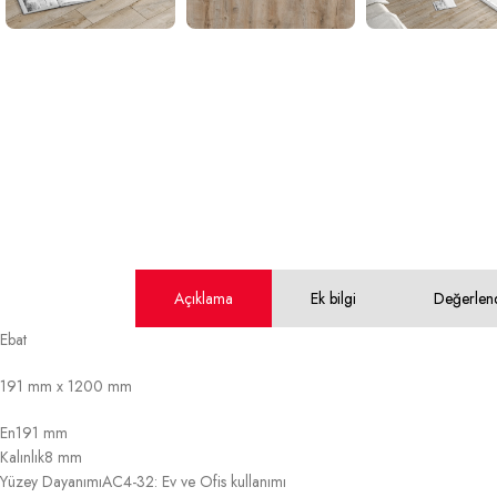
Açıklama
Ek bilgi
Değerlen
Ebat
191 mm x 1200 mm
En
191 mm
Kalınlık
8 mm
Yüzey Dayanımı
AC4-32: Ev ve Ofis kullanımı