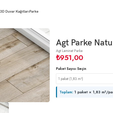
3D Duvar Kağıtları
Parke
m
Agt Parke Nat
Agt Laminat Parke
₺
951,00
Paket Sayısı Seçin
1 paket × 1,83 m²/pa
Toplam: