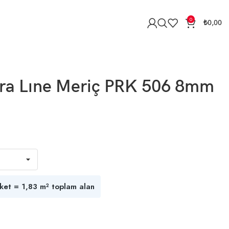
0
₺
0,00
ura Lıne Meriç PRK 506 8mm
ket = 1,83 m² toplam alan