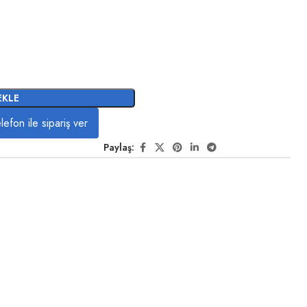
EKLE
lefon ile sipariş ver
Paylaş: