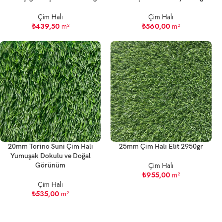
Çim Halı
Çim Halı
₺
439,50
m²
₺
560,00
m²
20mm Torino Suni Çim Halı
25mm Çim Halı Elit 2950gr
Yumuşak Dokulu ve Doğal
Çim Halı
Görünüm
₺
955,00
m²
Çim Halı
₺
535,00
m²