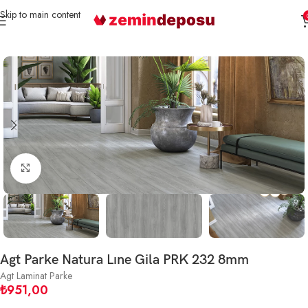
Skip to main content
Ana Sayfa
Parke
Laminat Parke
Büyütmek için tıklayın
Agt Parke Natura Lıne Gila PRK 232 8mm
Agt Laminat Parke
₺
951,00