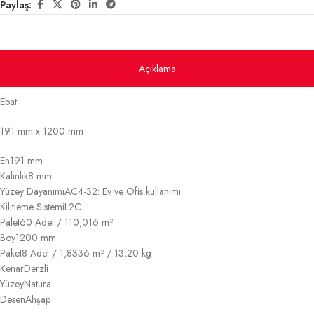
Paylaş:
Açıklama
Ebat
191 mm x 1200 mm
En
191 mm
Kalınlık
8 mm
Yüzey Dayanımı
AC4-32: Ev ve Ofis kullanımı
Kilitleme Sistemi
L2C
Palet
60 Adet / 110,016 m²
Boy
1200 mm
Paket
8 Adet / 1,8336 m² / 13,20 kg
Kenar
Derzli
Yüzey
Natura
Desen
Ahşap