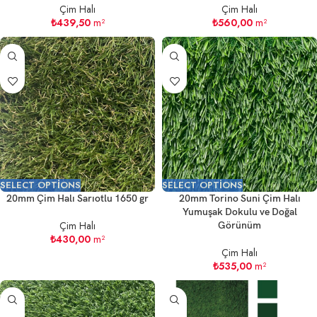
Çim Halı
Çim Halı
₺
439,50
m²
₺
560,00
m²
SELECT OPTIONS
SELECT OPTIONS
20mm Çim Halı Sarıotlu 1650 gr
20mm Torino Suni Çim Halı
Yumuşak Dokulu ve Doğal
Çim Halı
Görünüm
₺
430,00
m²
Çim Halı
₺
535,00
m²