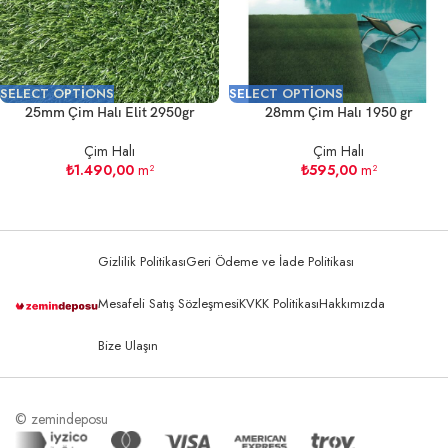
SELECT OPTIONS
SELECT OPTIONS
25mm Çim Halı Elit 2950gr
28mm Çim Halı 1950 gr
Çim Halı
Çim Halı
₺
1.490,00
m²
₺
595,00
m²
Gizlilik Politikası
Geri Ödeme ve İade Politikası
Mesafeli Satış Sözleşmesi
KVKK Politikası
Hakkımızda
Bize Ulaşın
© zemindeposu