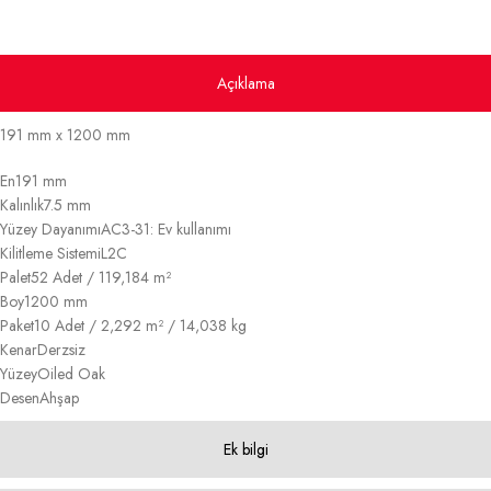
Açıklama
191 mm x 1200 mm
En
191 mm
Kalınlık
7.5 mm
Yüzey Dayanımı
AC3-31: Ev kullanımı
Kilitleme Sistemi
L2C
Palet
52 Adet / 119,184 m²
Boy
1200 mm
Paket
10 Adet / 2,292 m² / 14,038 kg
Kenar
Derzsiz
Yüzey
Oiled Oak
Desen
Ahşap
Ek bilgi