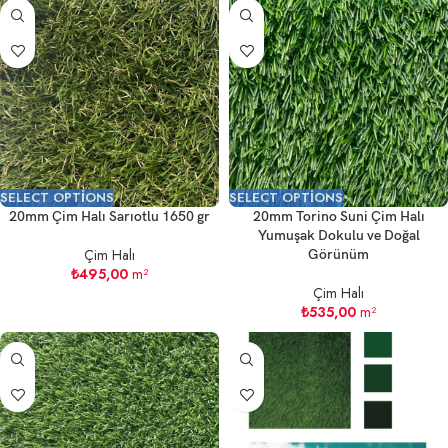
SELECT OPTIONS
SELECT OPTIONS
20mm Çim Halı Sarıotlu 1650 gr
20mm Torino Suni Çim Halı
Yumuşak Dokulu ve Doğal
Çim Halı
Görünüm
₺
495,00
m²
Çim Halı
₺
535,00
m²