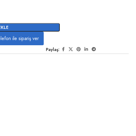
EKLE
lefon ile sipariş ver
Paylaş: