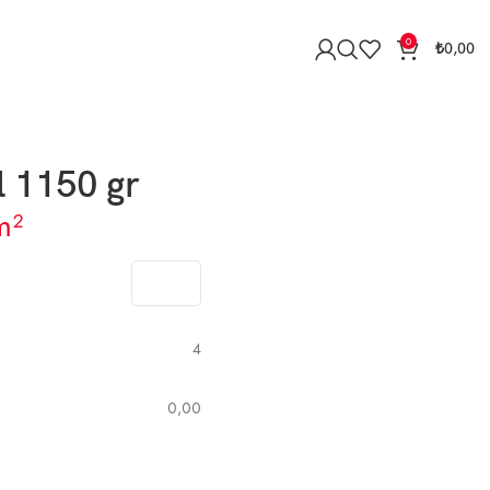
0
₺
0,00
 1150 gr
m²
4
0,00