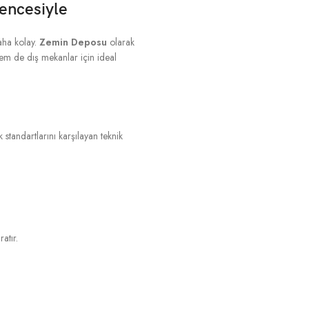
encesiyle
daha kolay.
Zemin Deposu
olarak
hem de dış mekanlar için ideal
tandartlarını karşılayan teknik
atır.