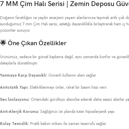
7 MM Çim Halı Serisi | Zemin Deposu Güv
Doğanın ferahlığını ve yeşilin enerjisini yaşam alanlarınıza taşımak artık çok 
sunduğumuz 7 mm Çim Halı serisi, estetiği dayanıklılıkla birleştirerek hem iç 
çözümler sunuyor.
🌟 Öne Çıkan Özellikler
Ürünümüz, sadece bir görsel kaplama değil, aynı zamanda konfor ve güvenlik s
detaylarla donatılmıştır:
Yanmaya Karşı Dayanıklı:
Güvenli kullanım alanı sağlar.
Antistatik Yapı:
Elektriklenmeyi önler, rahat bir basım hissi verir.
Ses İzolasyonu:
Ortamdaki gürültüyü absorbe ederek daha sessiz alanlar yar
Anti-Alerjik Koruma:
Sağlığınızı ön planda tutan hipoalerjenik yapı.
Kolay Temizlik:
Pratik bakım imkanı ile zaman tasarrufu sağlar.