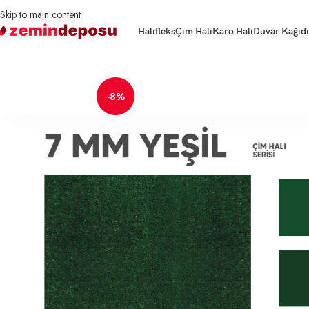
Skip to main content
Halıfleks
Çim Halı
Karo Halı
Duvar Kağıdı
Ana Sayfa
Çim Halı
7 mm Düz Yeşil 1150 gr
-8%