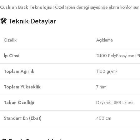
Cushion Back Teknolojisi:
Özel taban desteği sayesinde ekstra konfor sun
🛠 Teknik Detaylar
Özellik
Açıklama
İp Cinsi
%100 PolyPropylene (P
Toplam Ağırlık
1150 gr/m²
Toplam Yükseklik
7 mm
Taban Özelliği
Dayanıklı SRB Lateks
Standart En (Ebat)
400 cm