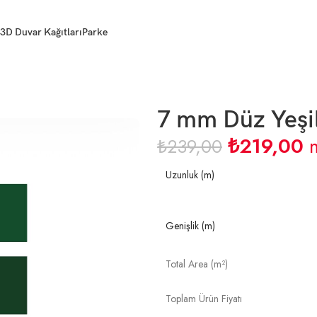
3D Duvar Kağıtları
Parke
7 mm Düz Yeşil
₺
219,00
₺
239,00
Uzunluk (m)
Genişlik (m)
Total Area (m²)
Toplam Ürün Fiyatı