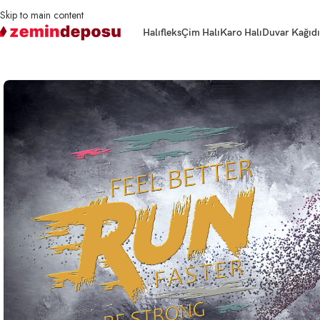
Skip to main content
Halıfleks
Çim Halı
Karo Halı
Duvar Kağıdı
Ana Sayfa
3D Duvar Kağıtları
Spor
3D Duvar Kağıdı Spor Salonu Konseptli