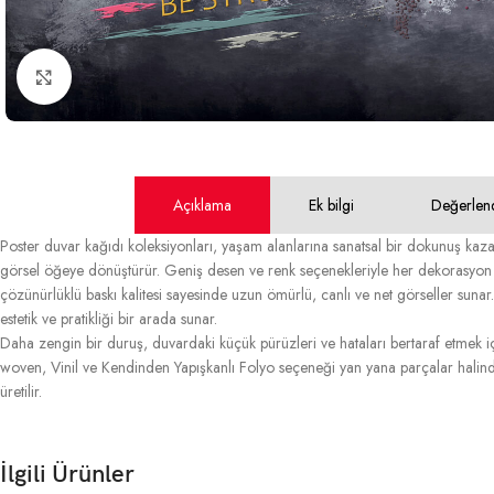
Büyütmek için tıklayın
Açıklama
Ek bilgi
Değerlen
Poster duvar kağıdı koleksiyonları, yaşam alanlarına sanatsal bir dokunuş kazan
görsel öğeye dönüştürür. Geniş desen ve renk seçenekleriyle her dekorasyon 
çözünürlüklü baskı kalitesi sayesinde uzun ömürlü, canlı ve net görseller sunar. 
estetik ve pratikliği bir arada sunar.
Daha zengin bir duruş, duvardaki küçük pürüzleri ve hataları bertaraf etmek içi
woven, Vinil ve Kendinden Yapışkanlı Folyo seçeneği yan yana parçalar halinde
üretilir.
İlgili Ürünler