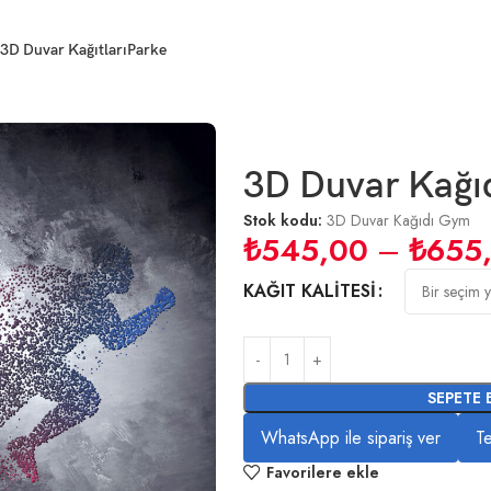
3D Duvar Kağıtları
Parke
3D Duvar Kağıd
Stok kodu:
3D Duvar Kağıdı Gym
₺
545,00
–
₺
655
KAĞIT KALITESI
SEPETE 
WhatsApp ile sipariş ver
Te
Favorilere ekle