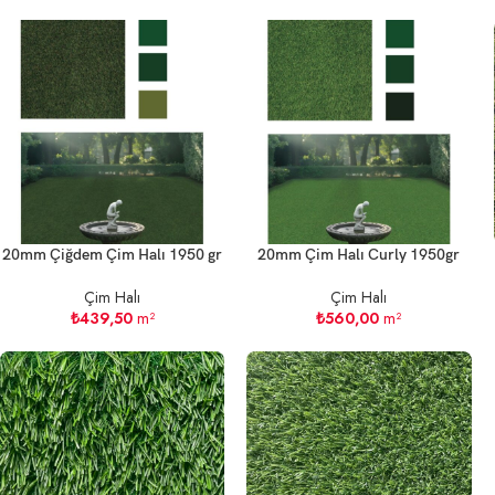
20mm Çiğdem Çim Halı 1950 gr
20mm Çim Halı Curly 1950gr
Çim Halı
Çim Halı
₺
439,50
m²
₺
560,00
m²