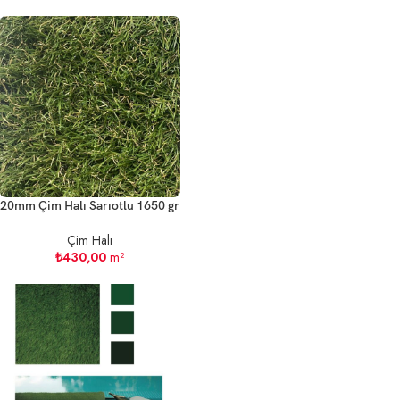
20mm Çim Halı Sarıotlu 1650 gr
Çim Halı
₺
430,00
m²