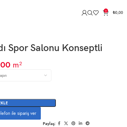
0
₺
0,00
ı Spor Salonu Konseptli
,00
m²
EKLE
lefon ile sipariş ver
Paylaş: