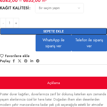
₺
545,00
–
₺
655,00
m²
KAĞIT KALITESI
SEPETE EKLE
WhatsApp ile
Telefon ile sipariş
sipariş ver
ver
Favorilere ekle
Paylaş:
Açıklama
Poster duvar kağıtları, duvarlarınıza zarif bir dokunuş katarken aynı zamanda
yaşam alanlarınıza özel bir hava katar. Doğadan ilham alan desenlerden
modern şehir manzaralarına kadar pek çok seçeneğiyle estetik bir atmosfer