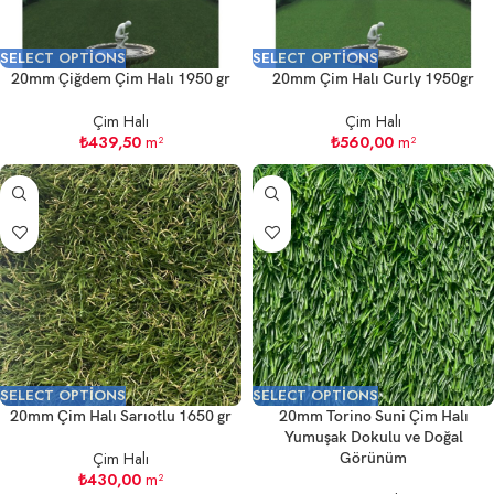
SELECT OPTIONS
SELECT OPTIONS
20mm Çiğdem Çim Halı 1950 gr
20mm Çim Halı Curly 1950gr
Çim Halı
Çim Halı
₺
439,50
m²
₺
560,00
m²
SELECT OPTIONS
SELECT OPTIONS
20mm Çim Halı Sarıotlu 1650 gr
20mm Torino Suni Çim Halı
Yumuşak Dokulu ve Doğal
Çim Halı
Görünüm
₺
430,00
m²