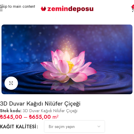
Skip to main content
Ana Sayfa
3D Duvar Kağıtları
Çiçek
Büyütmek için tıklayın
3D Duvar Kağıdı Nilüfer Çiçeği
Stok kodu:
3D Duvar Kağıdı Nilüfer Çiçeği
₺
545,00
–
₺
655,00
m²
KAĞIT KALITESI