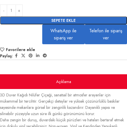
SEPETE EKLE
WhatsApp ile
Telefon ile sipariş
sipariş ver
ver
Favorilere ekle
Paylaş:
Açıklama
3D Duvar Kağıdı Nilüfer Çiçeği, sanatsal bir atmosfer arayanlar için
mükemmel bir tercihtir. Gerçekçi detaylar ve yüksek çözünürlüklü baskılar
sayesinde mekanlara görsel bir zenginlik kazandırır. Dayanıklı yapısı ve
silinebilir yüzeyiyle uzun süre ilk günkü görünümünü korur.
Daha zengin bir duruş, duvardaki küçük pürüzleri ve hataları bertaraf etmek
için dokulu vinil seçebilirsiniz. Non-woven, Vinil ve Kendinden Yapışkanlı