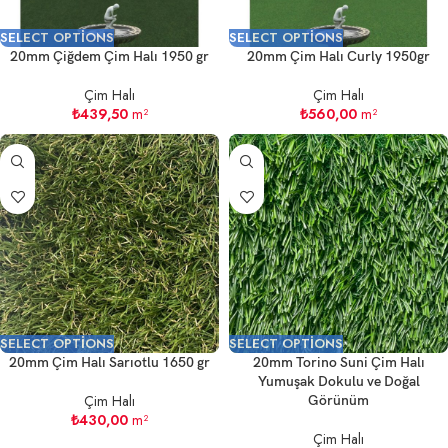
SELECT OPTIONS
SELECT OPTIONS
20mm Çiğdem Çim Halı 1950 gr
20mm Çim Halı Curly 1950gr
Çim Halı
Çim Halı
₺
439,50
m²
₺
560,00
m²
SELECT OPTIONS
SELECT OPTIONS
20mm Çim Halı Sarıotlu 1650 gr
20mm Torino Suni Çim Halı
Yumuşak Dokulu ve Doğal
Çim Halı
Görünüm
₺
430,00
m²
Çim Halı