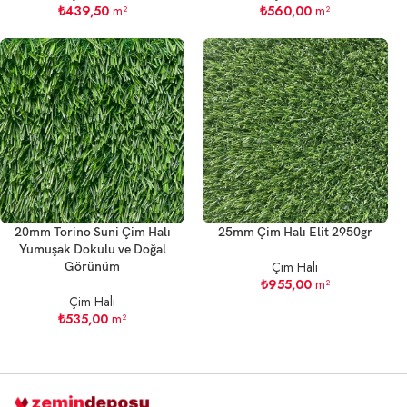
₺
439,50
m²
₺
560,00
m²
20mm Torino Suni Çim Halı
25mm Çim Halı Elit 2950gr
Yumuşak Dokulu ve Doğal
Çim Halı
Görünüm
₺
955,00
m²
Çim Halı
₺
535,00
m²