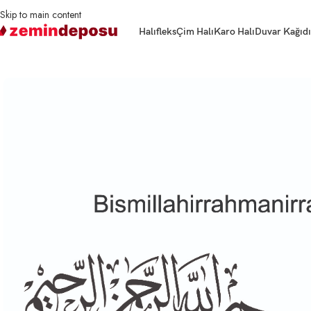
Skip to main content
Halıfleks
Çim Halı
Karo Halı
Duvar Kağıdı
Ana Sayfa
3D Duvar Kağıtları
İslami
3D Duvar Kağıdı İslami