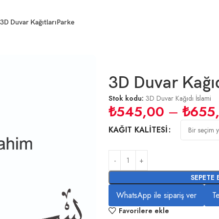
3D Duvar Kağıtları
Parke
3D Duvar Kağıd
Stok kodu:
3D Duvar Kağıdı İslami
₺
545,00
–
₺
655
KAĞIT KALITESI
SEPETE 
WhatsApp ile sipariş ver
Te
Favorilere ekle