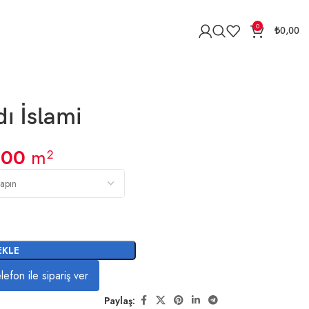
0
₺
0,00
ı İslami
,00
m²
EKLE
lefon ile sipariş ver
Paylaş: