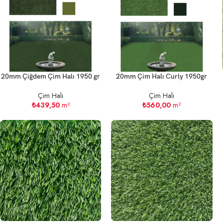
20mm Çiğdem Çim Halı 1950 gr
20mm Çim Halı Curly 1950gr
Çim Halı
Çim Halı
₺
439,50
m²
₺
560,00
m²