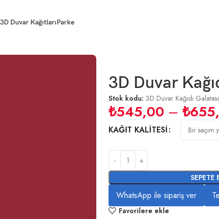
3D Duvar Kağıtları
Parke
esenli
3D Duvar Kağıd
Stok kodu:
3D Duvar Kağıdı Galatasa
₺
545,00
–
₺
655
KAĞIT KALITESI
SEPETE 
WhatsApp ile sipariş ver
Te
Favorilere ekle