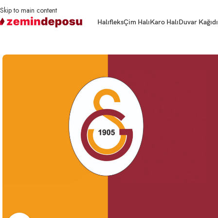
Skip to main content
Halıfleks
Çim Halı
Karo Halı
Duvar Kağıdı
Ana Sayfa
3D Duvar Kağıtları
Takım Logosu
3D Duvar Kağıdı Galatasaray D