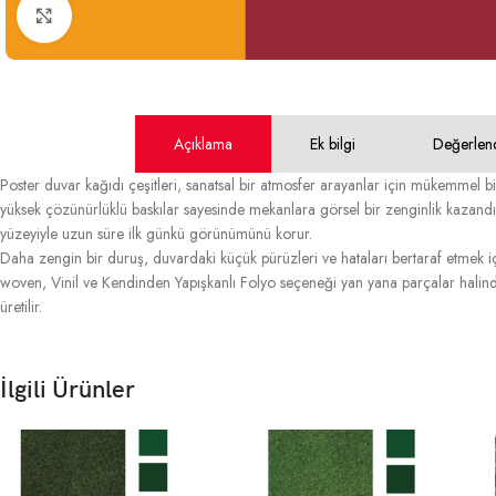
Büyütmek için tıklayın
Açıklama
Ek bilgi
Değerlen
Poster duvar kağıdı çeşitleri, sanatsal bir atmosfer arayanlar için mükemmel bir
yüksek çözünürlüklü baskılar sayesinde mekanlara görsel bir zenginlik kazandırır.
yüzeyiyle uzun süre ilk günkü görünümünü korur.
Daha zengin bir duruş, duvardaki küçük pürüzleri ve hataları bertaraf etmek içi
woven, Vinil ve Kendinden Yapışkanlı Folyo seçeneği yan yana parçalar halinde
üretilir.
İlgili Ürünler