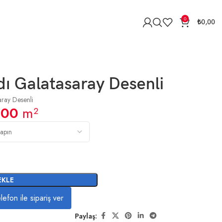
0
₺
0,00
ı Galatasaray Desenli
ray Desenli
,00
m²
EKLE
lefon ile sipariş ver
Paylaş: