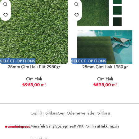
SELECT OPTIONS
SELECT OPTIONS
25mm Çim Halı Elit 2950gr
28mm Çim Halı 1950 gr
Çim Halı
Çim Halı
₺
955,00
m²
₺
595,00
m²
Gizlilik Politikası
Geri Ödeme ve İade Politikası
Mesafeli Satış Sözleşmesi
KVKK Politikası
Hakkımızda