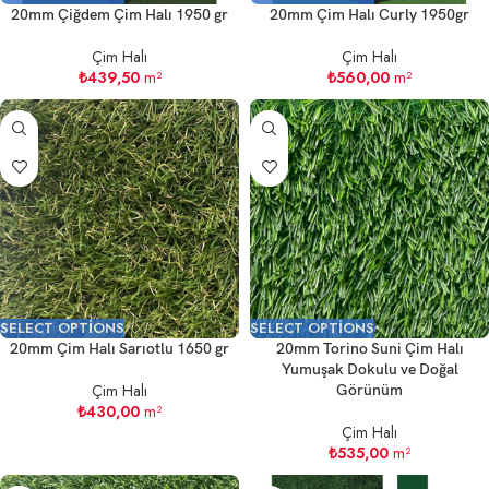
20mm Çiğdem Çim Halı 1950 gr
20mm Çim Halı Curly 1950gr
Çim Halı
Çim Halı
₺
439,50
m²
₺
560,00
m²
SELECT OPTIONS
SELECT OPTIONS
20mm Çim Halı Sarıotlu 1650 gr
20mm Torino Suni Çim Halı
Yumuşak Dokulu ve Doğal
Çim Halı
Görünüm
₺
430,00
m²
Çim Halı
₺
535,00
m²