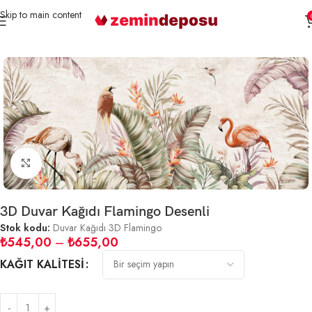
Skip to main content
Ana Sayfa
3D Duvar Kağıtları
Tropikal Desenli
Büyütmek için tıklayın
3D Duvar Kağıdı Flamingo Desenli
Stok kodu:
Duvar Kağıdı 3D Flamingo
₺
545,00
–
₺
655,00
KAĞIT KALITESI