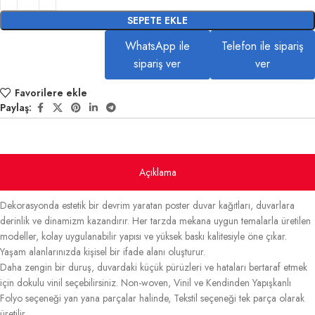
SEPETE EKLE
WhatsApp ile
Telefon ile sipariş
sipariş ver
ver
Favorilere ekle
Paylaş:
Açıklama
Dekorasyonda estetik bir devrim yaratan poster duvar kağıtları, duvarlara
derinlik ve dinamizm kazandırır. Her tarzda mekana uygun temalarla üretilen
modeller, kolay uygulanabilir yapısı ve yüksek baskı kalitesiyle öne çıkar.
Yaşam alanlarınızda kişisel bir ifade alanı oluşturur.
Daha zengin bir duruş, duvardaki küçük pürüzleri ve hataları bertaraf etmek
için dokulu vinil seçebilirsiniz. Non-woven, Vinil ve Kendinden Yapışkanlı
Folyo seçeneği yan yana parçalar halinde, Tekstil seçeneği tek parça olarak
üretilir.