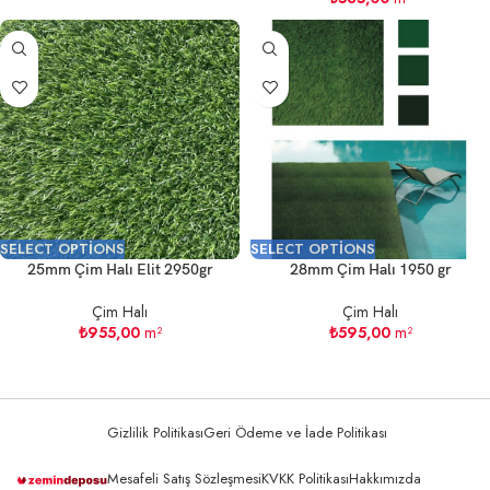
SELECT OPTIONS
SELECT OPTIONS
25mm Çim Halı Elit 2950gr
28mm Çim Halı 1950 gr
Çim Halı
Çim Halı
₺
955,00
m²
₺
595,00
m²
Gizlilik Politikası
Geri Ödeme ve İade Politikası
Mesafeli Satış Sözleşmesi
KVKK Politikası
Hakkımızda