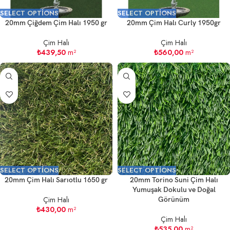
SELECT OPTIONS
SELECT OPTIONS
20mm Çiğdem Çim Halı 1950 gr
20mm Çim Halı Curly 1950gr
Çim Halı
Çim Halı
₺
439,50
m²
₺
560,00
m²
SELECT OPTIONS
SELECT OPTIONS
20mm Çim Halı Sarıotlu 1650 gr
20mm Torino Suni Çim Halı
Yumuşak Dokulu ve Doğal
Çim Halı
Görünüm
₺
430,00
m²
Çim Halı
₺
535,00
m²