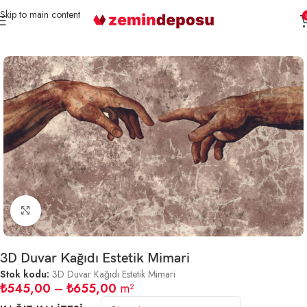
Skip to main content
Ana Sayfa
3D Duvar Kağıtları
Mimari
Büyütmek için tıklayın
3D Duvar Kağıdı Estetik Mimari
Stok kodu:
3D Duvar Kağıdı Estetik Mimari
₺
545,00
–
₺
655,00
m²