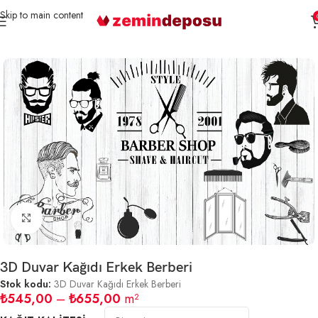
Skip to main content
Ana Sayfa
3D Duvar Kağıtları
Kuaför
Büyütmek için tıklayın
3D Duvar Kağıdı Erkek Berberi
Stok kodu:
3D Duvar Kağıdı Erkek Berberi
₺
545,00
–
₺
655,00
m²