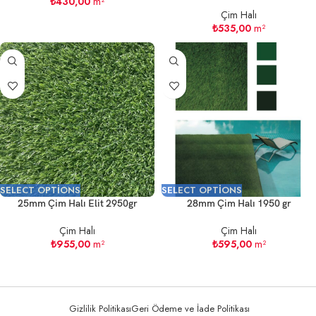
₺
430,00
m²
Çim Halı
₺
535,00
m²
SELECT OPTIONS
SELECT OPTIONS
25mm Çim Halı Elit 2950gr
28mm Çim Halı 1950 gr
Çim Halı
Çim Halı
₺
955,00
m²
₺
595,00
m²
Gizlilik Politikası
Geri Ödeme ve İade Politikası