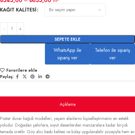
₺
545,00
–
₺
655,00
m²
KAĞIT KALITESI
SEPETE EKLE
WhatsApp ile
Telefon ile sipariş
sipariş ver
ver
Favorilere ekle
Paylaş:
Açıklama
Poster duvar kağıdı modelleri, yaşam alanlarını kişiselleştirmenin en estetik
yoludur. Doğadan şehirlere, soyut desenlerden manzaralara kadar birçok
temada üretilir. Göz alıcı baskı kalitesi ve kolay uygulanabilir yüzeyiyle hem ev