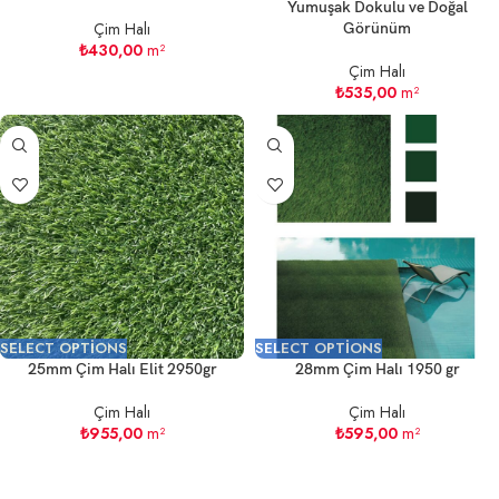
Yumuşak Dokulu ve Doğal
Çim Halı
Görünüm
₺
430,00
m²
Çim Halı
₺
535,00
m²
SELECT OPTIONS
SELECT OPTIONS
25mm Çim Halı Elit 2950gr
28mm Çim Halı 1950 gr
Çim Halı
Çim Halı
₺
955,00
m²
₺
595,00
m²