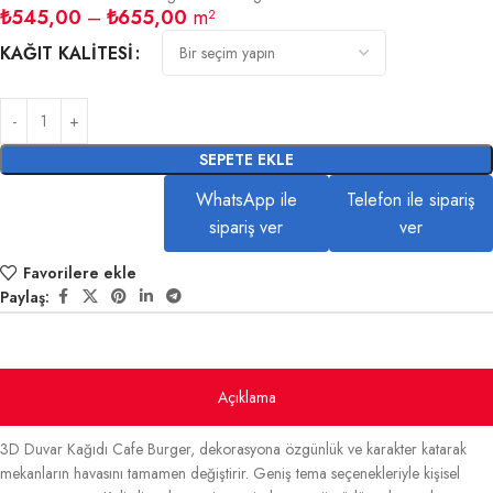
₺
545,00
–
₺
655,00
m²
KAĞIT KALITESI
SEPETE EKLE
WhatsApp ile
Telefon ile sipariş
sipariş ver
ver
Favorilere ekle
Paylaş:
Açıklama
3D Duvar Kağıdı Cafe Burger, dekorasyona özgünlük ve karakter katarak
mekanların havasını tamamen değiştirir. Geniş tema seçenekleriyle kişisel