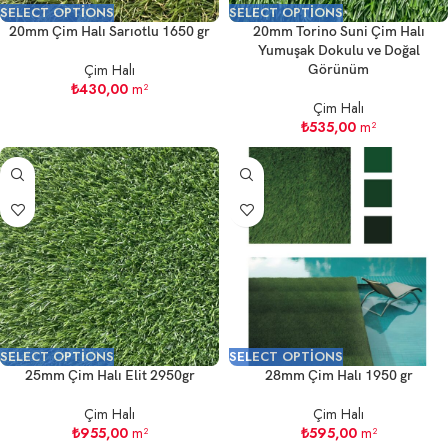
SELECT OPTIONS
SELECT OPTIONS
20mm Çim Halı Sarıotlu 1650 gr
20mm Torino Suni Çim Halı
Yumuşak Dokulu ve Doğal
Çim Halı
Görünüm
₺
430,00
m²
Çim Halı
₺
535,00
m²
SELECT OPTIONS
SELECT OPTIONS
25mm Çim Halı Elit 2950gr
28mm Çim Halı 1950 gr
Çim Halı
Çim Halı
₺
955,00
m²
₺
595,00
m²