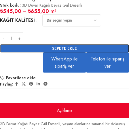
Stok kodu:
3D Duvar Kağıdı Beyaz Gül Desenli
₺
545,00
–
₺
655,00
m²
KAĞIT KALITESI
SEPETE EKLE
WhatsApp ile
Telefon ile sipariş
sipariş ver
ver
Favorilere ekle
Paylaş:
Açıklama
3D Duvar Kağıdı Beyaz Gül Desenli, yaşam alanlarına sanatsal bir dokunuş