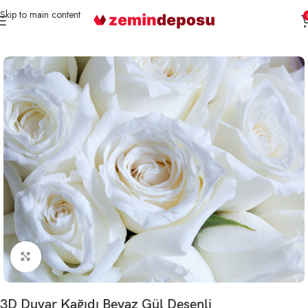
Skip to main content
Ana Sayfa
3D Duvar Kağıtları
Çiçek
Büyütmek için tıklayın
3D Duvar Kağıdı Beyaz Gül Desenli