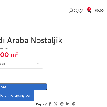
0
₺
0,00
ı Araba Nostaljik
kitmeli
,00
m²
EKLE
lefon ile sipariş ver
Paylaş: