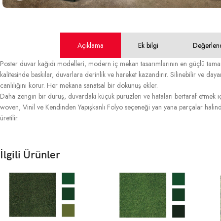
Açıklama
Ek bilgi
Değerlen
Poster duvar kağıdı modelleri, modern iç mekan tasarımlarının en güçlü tamam
kalitesinde baskılar, duvarlara derinlik ve hareket kazandırır. Silinebilir ve daya
canlılığını korur. Her mekana sanatsal bir dokunuş ekler.
Daha zengin bir duruş, duvardaki küçük pürüzleri ve hataları bertaraf etmek içi
woven, Vinil ve Kendinden Yapışkanlı Folyo seçeneği yan yana parçalar halinde
üretilir.
İlgili Ürünler