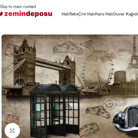
Skip to main content
Halıfleks
Çim Halı
Karo Halı
Duvar Kağıdı
Ana Sayfa
3D Duvar Kağıtları
Araba
3D Duvar Kağıdı Araba Nostaljik
Büyütmek için tıklayın