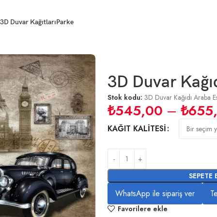
3D Duvar Kağıtları
Parke
3D Duvar Kağıd
Stok kodu:
3D Duvar Kağıdı Araba Es
₺
545,00
–
₺
655
KAĞIT KALITESI
SEPETE 
WhatsApp ile sipariş ver
Te
Favorilere ekle