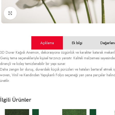
Büyütmek için tıklayın
Açıklama
Ek bilgi
Değerlen
3D Duvar Kağıdı Anemon, dekorasyona özgünlük ve karakter katarak mekanlar
Geniş tema seçenekleriyle kişisel tarzınızı yansıtır. Kaliteli malzemesi sayesin
dirençli ve kolay temizlenebilir bir yapı sunar.
Daha zengin bir duruş, duvardaki küçük pürüzleri ve hataları bertaraf etmek içi
woven, Vinil ve Kendinden Yapışkanlı Folyo seçeneği yan yana parçalar halinde
üretilir.
İlgili Ürünler