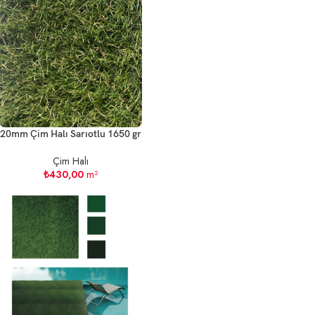
20mm Çim Halı Sarıotlu 1650 gr
Çim Halı
₺
430,00
m²