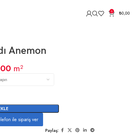
0
₺
0,00
dı Anemon
n
,00
m²
EKLE
lefon ile sipariş ver
Paylaş: