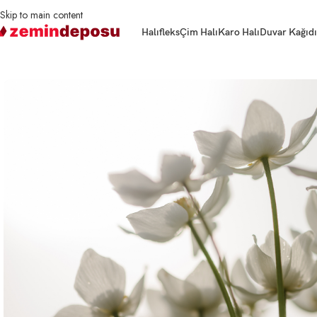
Skip to main content
Halıfleks
Çim Halı
Karo Halı
Duvar Kağıdı
Ana Sayfa
3D Duvar Kağıtları
Çiçek
3D Duvar Kağıdı Anemon