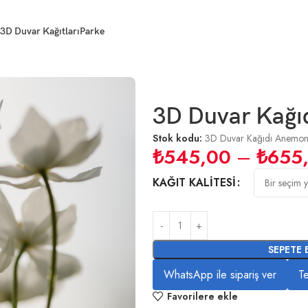
3D Duvar Kağıtları
Parke
3D Duvar Kağı
Stok kodu:
3D Duvar Kağıdı Anemo
₺
545,00
–
₺
655
KAĞIT KALITESI
SEPETE 
WhatsApp ile sipariş ver
Te
Favorilere ekle