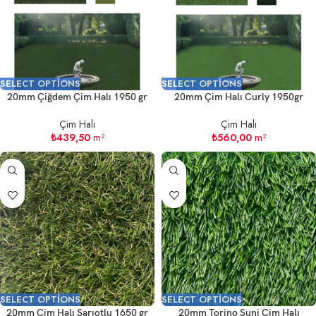
SELECT OPTIONS
SELECT OPTIONS
20mm Çiğdem Çim Halı 1950 gr
20mm Çim Halı Curly 1950gr
Çim Halı
Çim Halı
₺
439,50
m²
₺
560,00
m²
SELECT OPTIONS
SELECT OPTIONS
20mm Çim Halı Sarıotlu 1650 gr
20mm Torino Suni Çim Halı