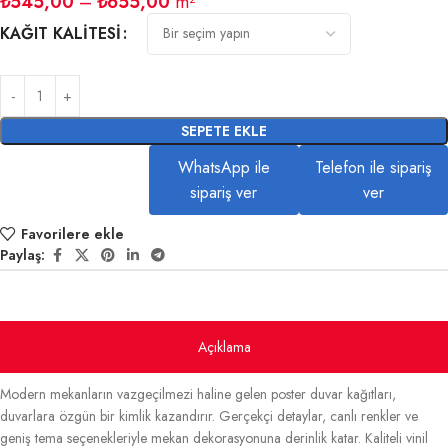
₺
545,00
–
₺
655,00
m²
KAĞIT KALITESI
SEPETE EKLE
WhatsApp ile
Telefon ile sipariş
sipariş ver
ver
Favorilere ekle
Paylaş:
Açıklama
Modern mekanların vazgeçilmezi haline gelen poster duvar kağıtları,
duvarlara özgün bir kimlik kazandırır. Gerçekçi detaylar, canlı renkler ve
geniş tema seçenekleriyle mekan dekorasyonuna derinlik katar. Kaliteli vinil