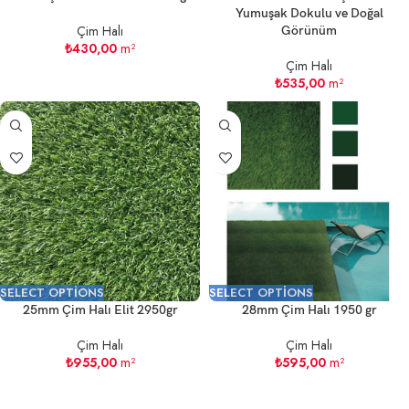
Yumuşak Dokulu ve Doğal
Çim Halı
Görünüm
₺
430,00
m²
Çim Halı
₺
535,00
m²
SELECT OPTIONS
SELECT OPTIONS
25mm Çim Halı Elit 2950gr
28mm Çim Halı 1950 gr
Çim Halı
Çim Halı
₺
955,00
m²
₺
595,00
m²