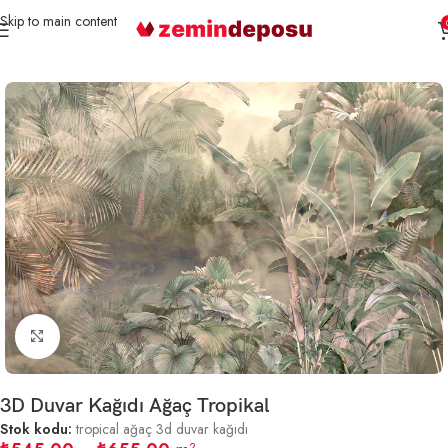
Skip to main content
Ana Sayfa
3D Duvar Kağıtları
Tropikal Desenli
Büyütmek için tıklayın
3D Duvar Kağıdı Ağaç Tropikal
Stok kodu:
tropical ağaç 3d duvar kağıdı