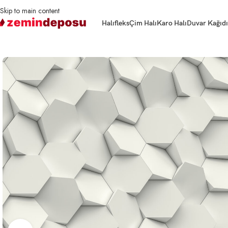
Skip to main content
Halıfleks
Çim Halı
Karo Halı
Duvar Kağıdı
Ana Sayfa
3D Duvar Kağıtları
Geometrik
3 Boyutlu Duvar Kağıdı Krem Ren