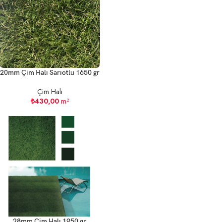
20mm Çim Halı Sarıotlu 1650 gr
Çim Halı
₺
430,00
m²
28mm Çim Halı 1950 gr