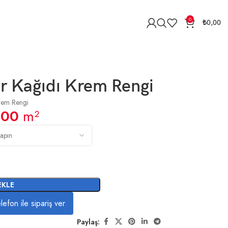
0
₺
0,00
r Kağıdı Krem Rengi
rem Rengi
,00
m²
EKLE
lefon ile sipariş ver
Paylaş: