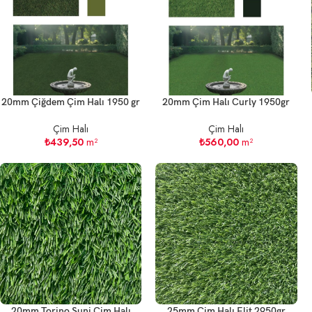
20mm Çiğdem Çim Halı 1950 gr
20mm Çim Halı Curly 1950gr
Çim Halı
Çim Halı
₺
439,50
m²
₺
560,00
m²
20mm Torino Suni Çim Halı
25mm Çim Halı Elit 2950gr