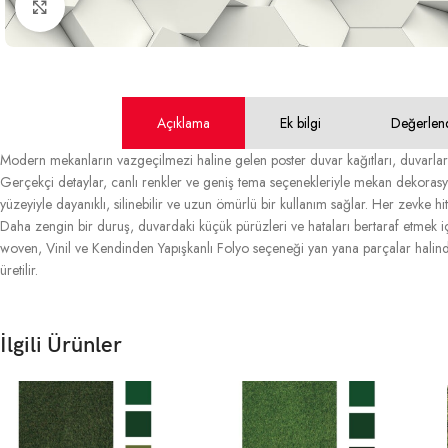
Büyütmek için tıklayın
Açıklama
Ek bilgi
Değerlen
Modern mekanların vazgeçilmezi haline gelen poster duvar kağıtları, duvarlara
Gerçekçi detaylar, canlı renkler ve geniş tema seçenekleriyle mekan dekorasyonu
yüzeyiyle dayanıklı, silinebilir ve uzun ömürlü bir kullanım sağlar. Her zevke hit
Daha zengin bir duruş, duvardaki küçük pürüzleri ve hataları bertaraf etmek içi
woven, Vinil ve Kendinden Yapışkanlı Folyo seçeneği yan yana parçalar halinde
üretilir.
İlgili Ürünler