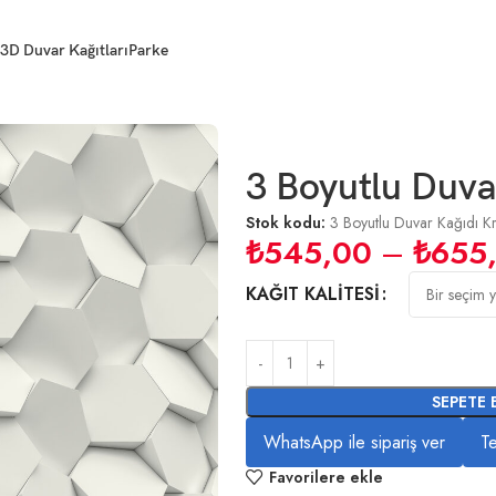
3D Duvar Kağıtları
Parke
gi
3 Boyutlu Duva
Stok kodu:
3 Boyutlu Duvar Kağıdı K
₺
545,00
–
₺
655
KAĞIT KALITESI
SEPETE 
WhatsApp ile sipariş ver
Te
Favorilere ekle