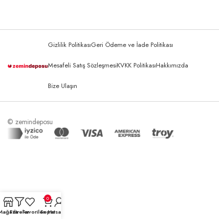
Gizlilik Politikası
Geri Ödeme ve İade Politikası
Mesafeli Satış Sözleşmesi
KVKK Politikası
Hakkımızda
Bize Ulaşın
© zemindeposu
0
Mağaza
Filtreler
Favoriler
Sepet
Hesabım