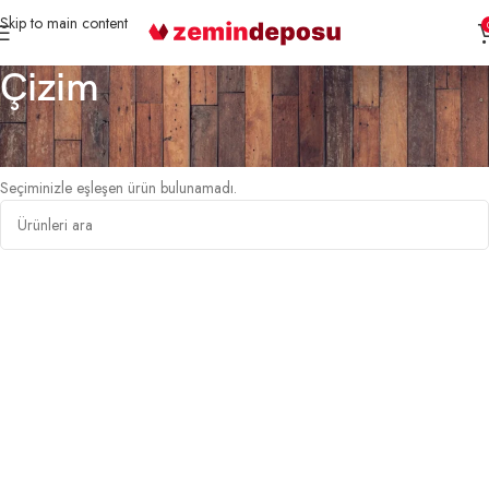
Skip to main content
Çizim
Ana Sayfa
3D Duvar Kağıtları
Çizim
Seçiminizle eşleşen ürün bulunamadı.